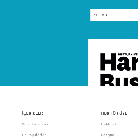
İÇERİKLER
HBR TÜRKİYE
Son Eklenenler
Hakkında
En Popülerler
İletişim