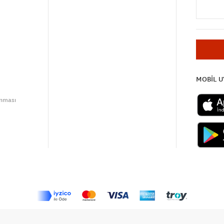
MOBİL 
unması