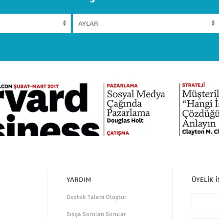
YARDIM
ÜYELİK 
Destek Talebi Oluştur
Sıkça Sorulan Sorular