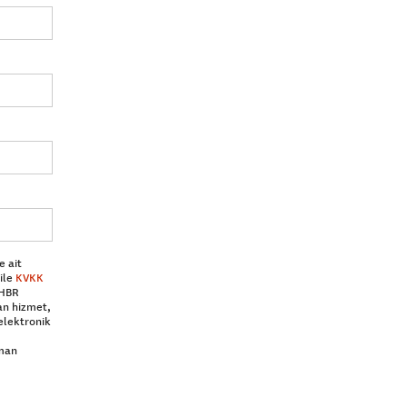
e ait
ile
KVKK
 HBR
an hizmet,
elektronik
aman