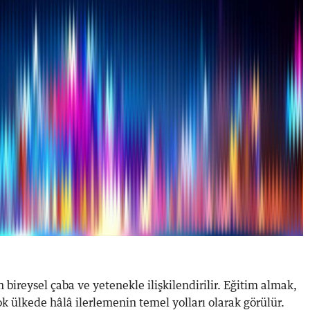
ireysel çaba ve yetenekle ilişkilendirilir. Eğitim almak,
ok ülkede hâlâ ilerlemenin temel yolları olarak görülür.