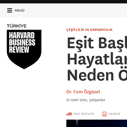
MENÜ
ÇEŞİTLİLİK VE KAPSAYICILIK
Eşit Ba
Hayatlar
Neden Ö
Dr. Cem Özgüzel
25 MART 2026, ÇARŞAMBA
YAZI BOYUTU
YAZDIR