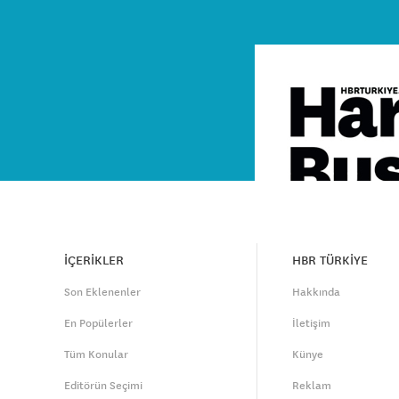
İÇERİKLER
HBR TÜRKİYE
Son Eklenenler
Hakkında
En Popülerler
İletişim
Tüm Konular
Künye
Editörün Seçimi
Reklam