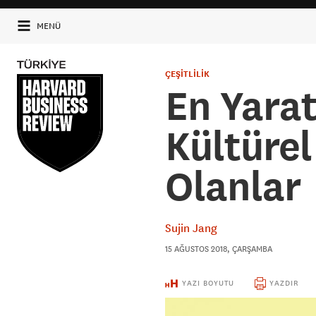
MENÜ
ÇEŞİTLİLİK
​En Yarat
Kültürel
Olanlar
Sujin Jang
15 AĞUSTOS 2018, ÇARŞAMBA
YAZI BOYUTU
YAZDIR