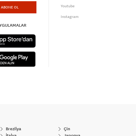
Youtube
ABONE OL
Instagram
UYGULAMALAR
Brezilya
Çin
İtalya
Japonya