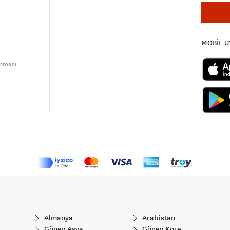
MOBİL 
unması
Almanya
Arabistan
Güney Asya
Güney Kore