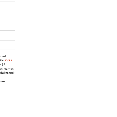
e ait
ile
KVKK
 HBR
an hizmet,
elektronik
aman