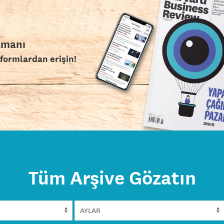
amanı
tformlardan erişin!
Tüm Arşive Gözatın