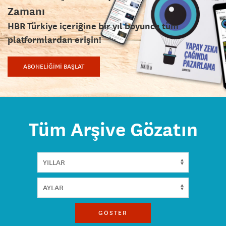
Zamanı
HBR Türkiye içeriğine bir yıl boyunca tüm
platformlardan erişin!
ABONELİĞİMİ BAŞLAT
Tüm Arşive Gözatın
GÖSTER