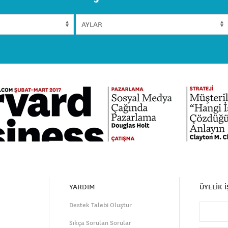
YARDIM
ÜYELİK 
Destek Talebi Oluştur
Sıkça Sorulan Sorular