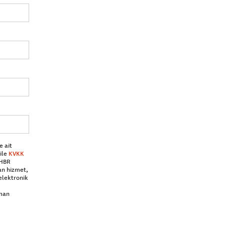
e ait
ile
KVKK
 HBR
an hizmet,
elektronik
aman