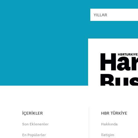
İÇERİKLER
HBR TÜRKİYE
Son Eklenenler
Hakkında
En Popülerler
İletişim