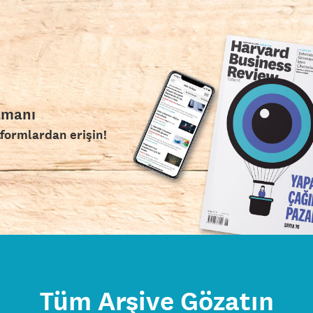
amanı
tformlardan erişin!
Tüm Arşive Gözatın