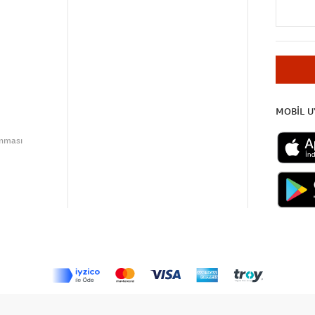
MOBİL 
unması