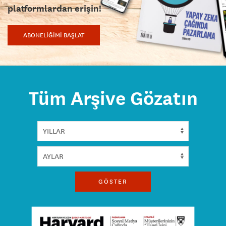
platformlardan erişin!
ABONELİĞİMİ BAŞLAT
Tüm Arşive Gözatın
GÖSTER