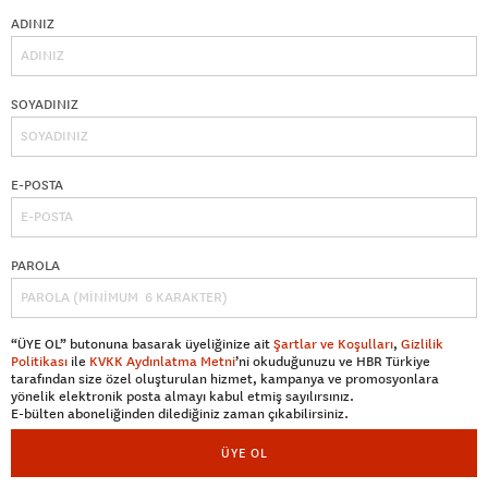
ADINIZ
SOYADINIZ
E-POSTA
PAROLA
“ÜYE OL” butonuna basarak üyeliğinize ait
Şartlar ve Koşulları
,
Gizlilik
Politikası
ile
KVKK Aydınlatma Metni
’ni okuduğunuzu ve HBR Türkiye
tarafından size özel oluşturulan hizmet, kampanya ve promosyonlara
yönelik elektronik posta almayı kabul etmiş sayılırsınız.
E-bülten aboneliğinden dilediğiniz zaman çıkabilirsiniz.
ÜYE OL