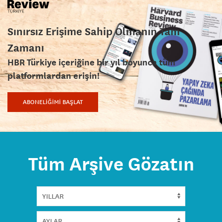
Sınırsız Erişime Sahip Olmanın Tam
Zamanı
HBR Türkiye içeriğine bir yıl boyunca tüm
platformlardan erişin!
ABONELİĞİMİ BAŞLAT
Tüm Arşive Gözatın