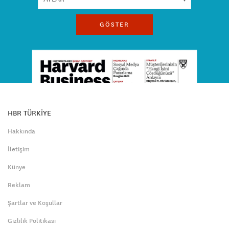
GÖSTER
HBR TÜRKİYE
Hakkında
İletişim
Künye
Reklam
Şartlar ve Koşullar
Gizlilik Politikası