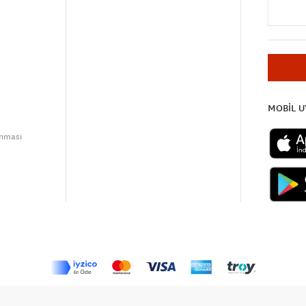
MOBİL 
unması