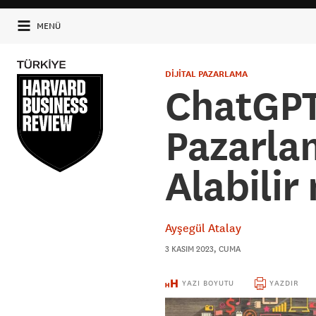
MENÜ
DİJİTAL PAZARLAMA
ChatGPT 
Pazarla
Alabilir
Ayşegül Atalay
3 KASIM 2023, CUMA
YAZI BOYUTU
YAZDIR