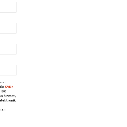
e ait
ile
KVKK
 HBR
an hizmet,
elektronik
aman