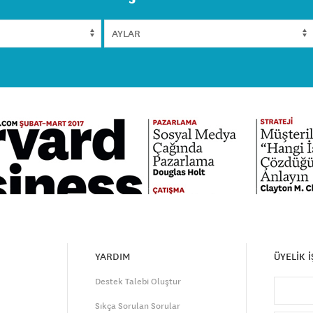
YARDIM
ÜYELİK 
Destek Talebi Oluştur
Sıkça Sorulan Sorular