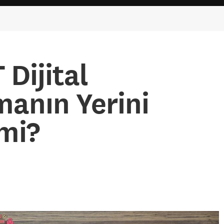
Dijital
manın Yerini
 mi?