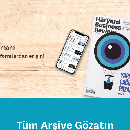
amanı
tformlardan erişin!
Tüm Arşive Gözatın