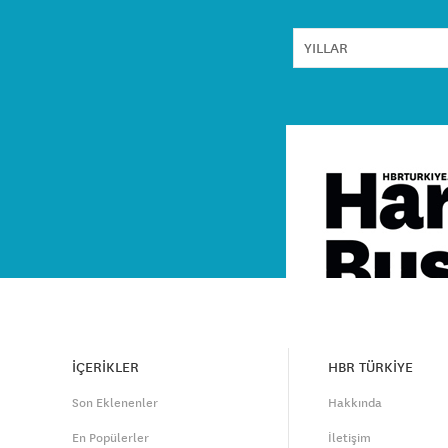
İÇERİKLER
HBR TÜRKİYE
Son Eklenenler
Hakkında
En Popülerler
İletişim