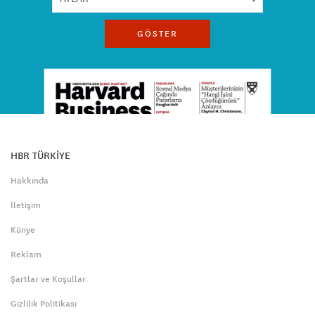
GÖSTER
HBR TÜRKİYE
Hakkında
İletişim
Künye
Reklam
Şartlar ve Koşullar
Gizlilik Politikası