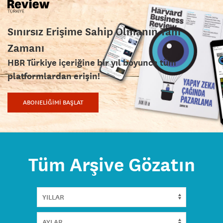
Sınırsız Erişime Sahip Olmanın Tam
Zamanı
HBR Türkiye içeriğine bir yıl boyunca tüm
platformlardan erişin!
ABONELİĞİMİ BAŞLAT
Tüm Arşive Gözatın