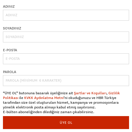
ADINIZ
SOYADINIZ
E-POSTA
PAROLA
“ÜYE OL” butonuna basarak üyeliğinize ait
Şartlar ve Koşulları
,
Gizlilik
Politikası
ile
KVKK Aydınlatma Metni
’ni okuduğunuzu ve HBR Türkiye
tarafından size özel oluşturulan hizmet, kampanya ve promosyonlara
yönelik elektronik posta almayı kabul etmiş sayılırsınız.
E-bülten aboneliğinden dilediğiniz zaman çıkabilirsiniz.
ÜYE OL