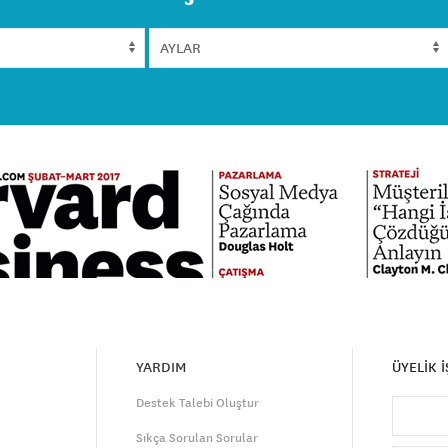
YARDIM
ÜYELİK 
Destek Talebi Oluştur
Sıkça Sorulan Sorular