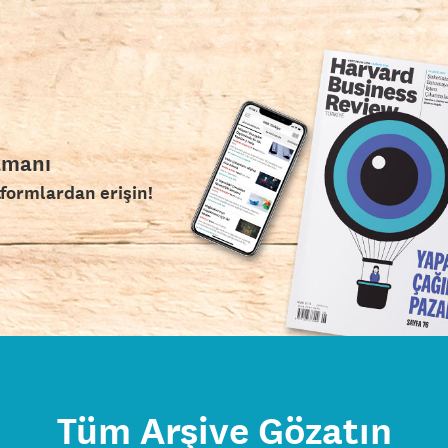
amanı
tformlardan erişin!
Tüm Arşive Gözatın