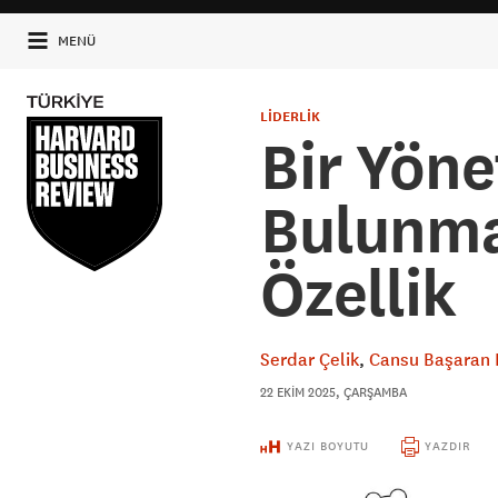
MENÜ
LİDERLİK
Bir Yöne
Bulunma
Özellik
Serdar Çelik
Cansu Başaran 
22 EKIM 2025, ÇARŞAMBA
YAZI BOYUTU
YAZDIR