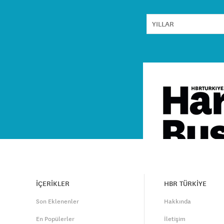
İÇERİKLER
HBR TÜRKİYE
Son Eklenenler
Hakkında
En Popülerler
İletişim