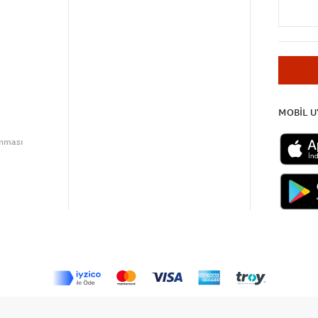
MOBİL 
unması