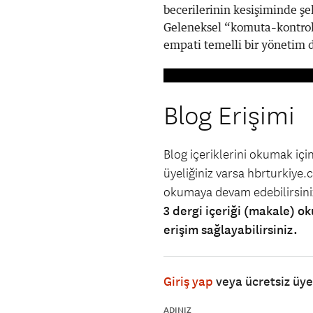
becerilerinin kesişiminde şek
Geleneksel “komuta–kontrol”
empati temelli bir yönetim di
Blog Erişimi
Blog içeriklerini okumak iç
üyeliğiniz varsa hbrturkiye.co
okumaya devam edebilirsin
3 dergi içeriği (makale) ok
erişim sağlayabilirsiniz.
Giriş yap
veya ücretsiz üy
ADINIZ