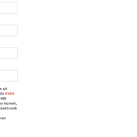
e ait
ile
KVKK
 HBR
an hizmet,
elektronik
aman