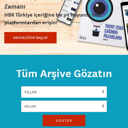
Zamanı
HBR Türkiye içeriğine bir yıl boyunca tüm
platformlardan erişin!
ABONELİĞİMİ BAŞLAT
Tüm Arşive Gözatın
GÖSTER