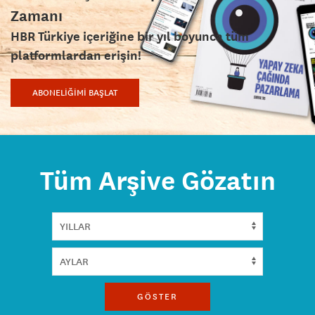
Zamanı
HBR Türkiye içeriğine bir yıl boyunca tüm
platformlardan erişin!
ABONELİĞİMİ BAŞLAT
Tüm Arşive Gözatın
GÖSTER