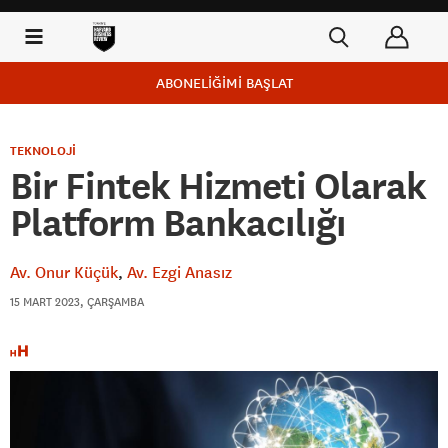
ABONELİĞİMİ BAŞLAT
TEKNOLOJİ
Bir Fintek Hizmeti Olarak
Platform Bankacılığı
Av. Onur Küçük
Av. Ezgi Anasız
15 MART 2023, ÇARŞAMBA