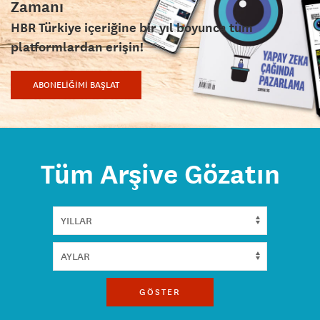
Zamanı
HBR Türkiye içeriğine bir yıl boyunca tüm
platformlardan erişin!
ABONELİĞİMİ BAŞLAT
Tüm Arşive Gözatın
GÖSTER