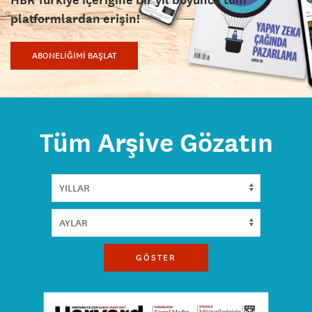
platformlardan erişin!
ABONELİĞİMİ BAŞLAT
Tüm Arşive Gözatın
GÖSTER