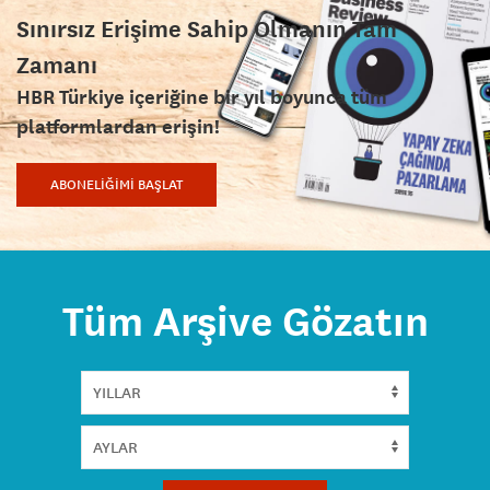
Sınırsız Erişime Sahip Olmanın Tam
Zamanı
HBR Türkiye içeriğine bir yıl boyunca tüm
platformlardan erişin!
ABONELİĞİMİ BAŞLAT
Tüm Arşive Gözatın