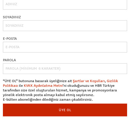
SOYADINIZ
E-POSTA
PAROLA
“ÜYE OL” butonuna basarak üyeliğinize ait
Şartlar ve Koşulları
,
Gizlilik
Politikası
ile
KVKK Aydınlatma Metni
’ni okuduğunuzu ve HBR Türkiye
tarafından size özel oluşturulan hizmet, kampanya ve promosyonlara
yönelik elektronik posta almayı kabul etmiş sayılırsınız.
E-bülten aboneliğinden dilediğiniz zaman çıkabilirsiniz.
ÜYE OL