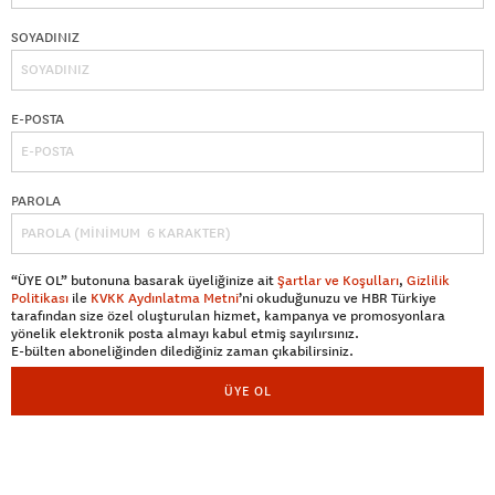
SOYADINIZ
E-POSTA
PAROLA
“ÜYE OL” butonuna basarak üyeliğinize ait
Şartlar ve Koşulları
,
Gizlilik
Politikası
ile
KVKK Aydınlatma Metni
’ni okuduğunuzu ve HBR Türkiye
tarafından size özel oluşturulan hizmet, kampanya ve promosyonlara
yönelik elektronik posta almayı kabul etmiş sayılırsınız.
E-bülten aboneliğinden dilediğiniz zaman çıkabilirsiniz.
ÜYE OL