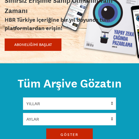
Sınırsız Erişime Sahip Olmanın Tam
Zamanı
HBR Türkiye içeriğine bir yıl boyunca tüm
platformlardan erişin!
ABONELİĞİMİ BAŞLAT
Tüm Arşive Gözatın
GÖSTER