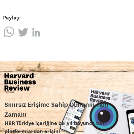
Paylaş:
Sınırsız Erişime Sahip Olmanın Tam
Zamanı
HBR Türkiye içeriğine bir yıl boyunca tüm
platformlardan erişin!