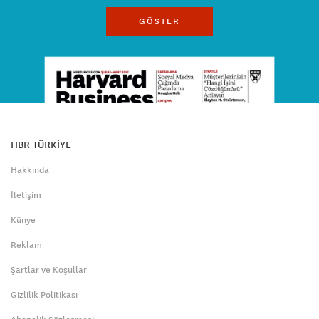
GÖSTER
HBR TÜRKİYE
Hakkında
İletişim
Künye
Reklam
Şartlar ve Koşullar
Gizlilik Politikası