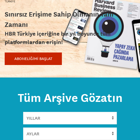
Sınırsız Erişime Sahip Olmanın Tam
Zamanı
HBR Türkiye içeriğine bir yıl boyunca tüm
platformlardan erişin!
ABONELİĞİMİ BAŞLAT
Tüm Arşive Gözatın