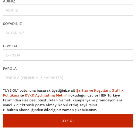
ADINIZ
SOYADINIZ
E-POSTA
PAROLA
“ÜYE OL” butonuna basarak üyeliğinize ait
Şartlar ve Koşulları
,
Gizlilik
Politikası
ile
KVKK Aydınlatma Metni
’ni okuduğunuzu ve HBR Türkiye
tarafından size özel oluşturulan hizmet, kampanya ve promosyonlara
yönelik elektronik posta almayı kabul etmiş sayılırsınız.
E-bülten aboneliğinden dilediğiniz zaman çıkabilirsiniz.
ÜYE OL