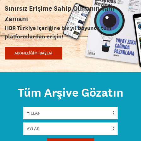
Sınırsız Erişime Sahip Olmanın Tam
Zamanı
HBR Türkiye içeriğine bir yıl boyunca tüm
platformlardan erişin!
ABONELİĞİMİ BAŞLAT
Tüm Arşive Gözatın