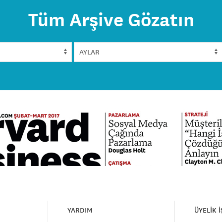
Tüm Arşive Gözatın
YARDIM
ÜYELİK 