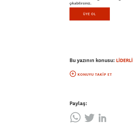
çıkabilirsiniz.
ÜYE OL
Bu yazının konusu:
LİDERL
KONUYU TAKIP ET
Paylaş: