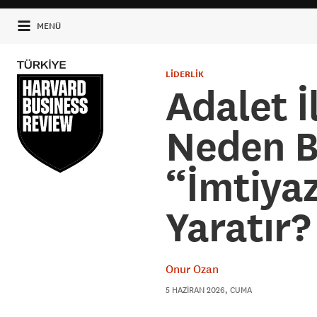
MENÜ
LİDERLİK
Adalet İ
Neden Bi
“İmtiyaz
Yaratır?
Onur Ozan
5 HAZIRAN 2026, CUMA