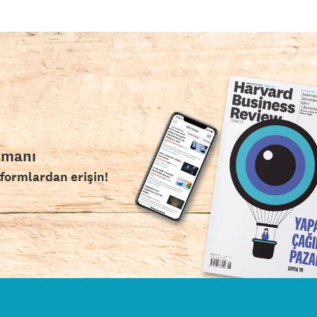
amanı
tformlardan erişin!