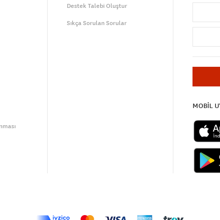
Destek Talebi Oluştur
Sıkça Sorulan Sorular
MOBİL 
unması