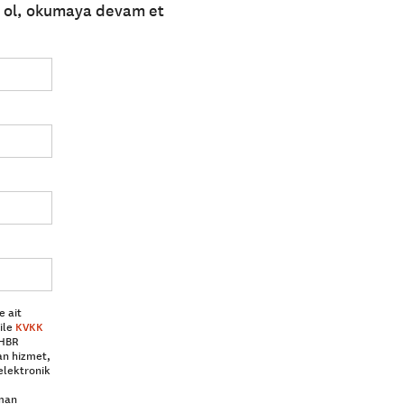
e ol, okumaya devam et
e ait
ile
KVKK
 HBR
an hizmet,
elektronik
aman