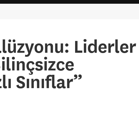
llüzyonu: Liderler
linçsizce
lı Sınıflar”