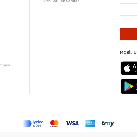
Sıkça Sorulan Sorular
MOBİL 
unması