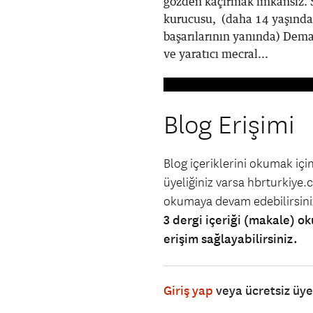
gözden kaçırmak imkansız. S
kurucusu, (daha 14 yaşınday
başarılarının yanında) Deman
ve yaratıcı mecral...
Blog Erişimi
Blog içeriklerini okumak iç
üyeliğiniz varsa hbrturkiye.co
okumaya devam edebilirsin
3 dergi içeriği (makale) ok
erişim sağlayabilirsiniz.
Giriş yap
veya ücretsiz üy