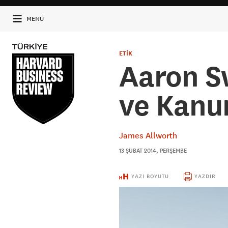
MENÜ
ETİK
Aaron S
ve Kanun
James Allworth
13 ŞUBAT 2014, PERŞEMBE
YAZI BOYUTU
YAZDIR