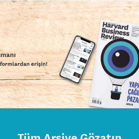
amanı
tformlardan erişin!
Tüm Arşive Gözatın