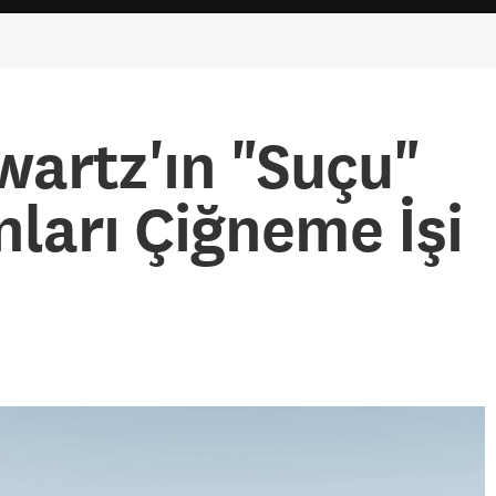
wartz'ın "Suçu"
ları Çiğneme İşi