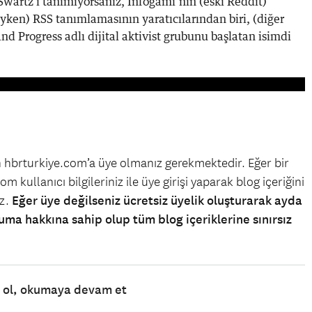
wartz'ı tanımıyorsanız, Infogami’nin (eski Reddit)
ken) RSS tanımlamasının yaratıcılarından biri, (diğer
d Progress adlı dijital aktivist grubunu başlatan isimdi
in hbrturkiye.com’a üye olmanız gerekmektedir. Eğer bir
m kullanıcı bilgileriniz ile üye girişi yaparak blog içeriğini
iz.
Eğer üye değilseniz ücretsiz üyelik oluşturarak ayda
uma hakkına sahip olup tüm blog içeriklerine sınırsız
e ol, okumaya devam et