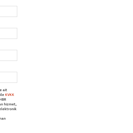
e ait
ile
KVKK
 HBR
an hizmet,
elektronik
aman