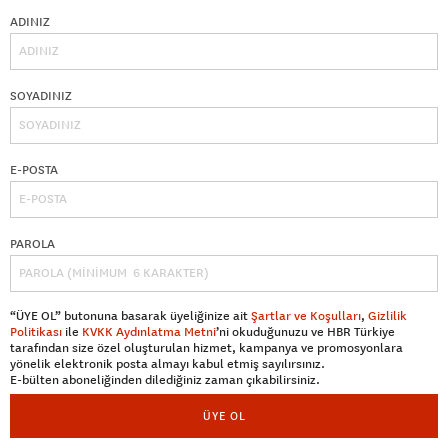
ADINIZ
SOYADINIZ
E-POSTA
PAROLA
“ÜYE OL” butonuna basarak üyeliğinize ait
Şartlar ve Koşulları
,
Gizlilik
Politikası
ile
KVKK Aydınlatma Metni
’ni okuduğunuzu ve HBR Türkiye
tarafından size özel oluşturulan hizmet, kampanya ve promosyonlara
yönelik elektronik posta almayı kabul etmiş sayılırsınız.
E-bülten aboneliğinden dilediğiniz zaman çıkabilirsiniz.
ÜYE OL