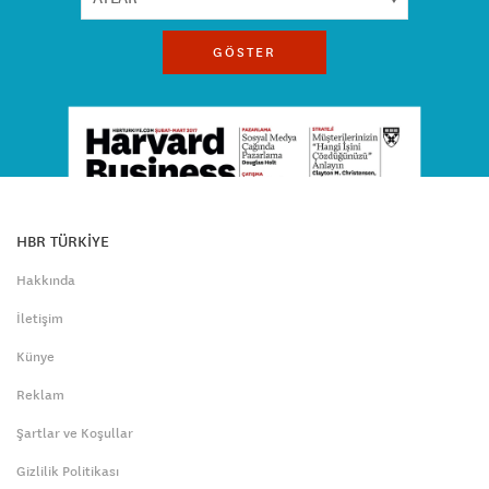
GÖSTER
HBR TÜRKİYE
Hakkında
İletişim
Künye
Reklam
Şartlar ve Koşullar
Gizlilik Politikası