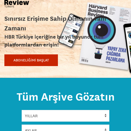
Sınırsız Erişime Sahip Olmanın Tam
Zamanı
HBR Türkiye içeriğine bir yıl boyunca tüm
platformlardan erişin!
ABONELİĞİMİ BAŞLAT
Tüm Arşive Gözatın